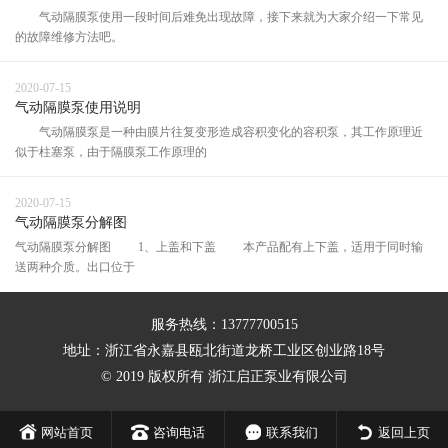
气动隔膜泵使用一段时间后难免出现故障，接下来就为大家介绍一下常见
的故障维修方法吧。
2020-07-15
气动隔膜泵使用说明
气动隔膜泵是一种由膜片往复变形造成容积变化的容积泵，其工作原理近
似于柱塞泵，由于隔膜泵工作原理的
2020-07-15
气动隔膜泵分解图
气动隔膜泵分解图 1、上盖和下盖 本产品配有上下盖，适用于同时输
送两种介质。出口位于
服务热线：13777700515
地址：浙江省永嘉县瓯北街道龙桥工业区创业路18号
© 2019 版权所有 浙江启正泵业有限公司
网站首页
咨询电话
联系我们
返回上页