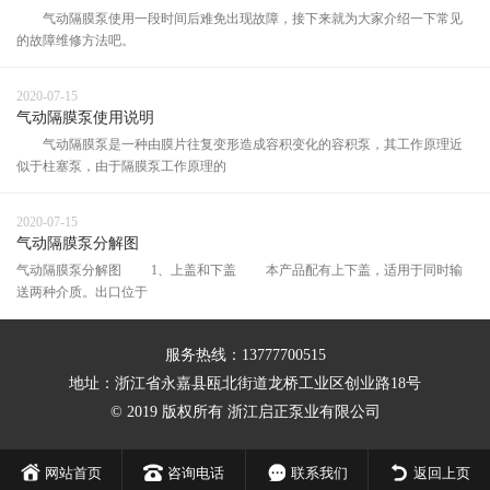
气动隔膜泵使用一段时间后难免出现故障，接下来就为大家介绍一下常见
的故障维修方法吧。
2020-07-15
气动隔膜泵使用说明
气动隔膜泵是一种由膜片往复变形造成容积变化的容积泵，其工作原理近
似于柱塞泵，由于隔膜泵工作原理的
2020-07-15
气动隔膜泵分解图
气动隔膜泵分解图 1、上盖和下盖 本产品配有上下盖，适用于同时输
送两种介质。出口位于
服务热线：13777700515
地址：浙江省永嘉县瓯北街道龙桥工业区创业路18号
© 2019 版权所有 浙江启正泵业有限公司
网站首页
咨询电话
联系我们
返回上页