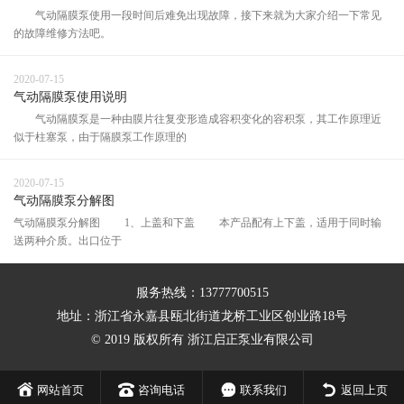
气动隔膜泵使用一段时间后难免出现故障，接下来就为大家介绍一下常见
的故障维修方法吧。
2020-07-15
气动隔膜泵使用说明
气动隔膜泵是一种由膜片往复变形造成容积变化的容积泵，其工作原理近
似于柱塞泵，由于隔膜泵工作原理的
2020-07-15
气动隔膜泵分解图
气动隔膜泵分解图 1、上盖和下盖 本产品配有上下盖，适用于同时输
送两种介质。出口位于
服务热线：13777700515
地址：浙江省永嘉县瓯北街道龙桥工业区创业路18号
© 2019 版权所有 浙江启正泵业有限公司
网站首页
咨询电话
联系我们
返回上页