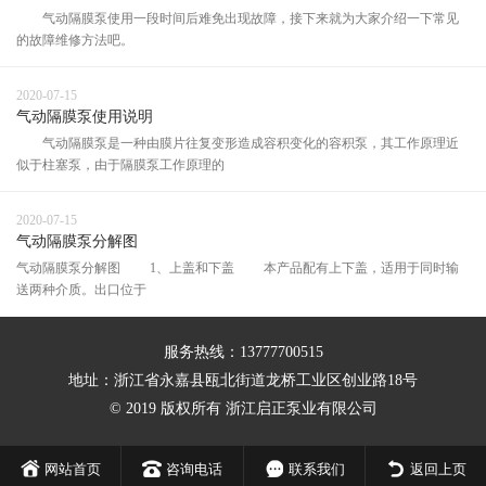
气动隔膜泵使用一段时间后难免出现故障，接下来就为大家介绍一下常见
的故障维修方法吧。
2020-07-15
气动隔膜泵使用说明
气动隔膜泵是一种由膜片往复变形造成容积变化的容积泵，其工作原理近
似于柱塞泵，由于隔膜泵工作原理的
2020-07-15
气动隔膜泵分解图
气动隔膜泵分解图 1、上盖和下盖 本产品配有上下盖，适用于同时输
送两种介质。出口位于
服务热线：13777700515
地址：浙江省永嘉县瓯北街道龙桥工业区创业路18号
© 2019 版权所有 浙江启正泵业有限公司
网站首页
咨询电话
联系我们
返回上页