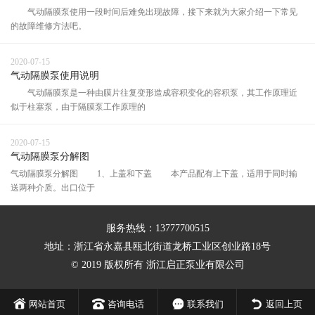
气动隔膜泵使用一段时间后难免出现故障，接下来就为大家介绍一下常见
的故障维修方法吧。
2020-07-15
气动隔膜泵使用说明
气动隔膜泵是一种由膜片往复变形造成容积变化的容积泵，其工作原理近
似于柱塞泵，由于隔膜泵工作原理的
2020-07-15
气动隔膜泵分解图
气动隔膜泵分解图 1、上盖和下盖 本产品配有上下盖，适用于同时输
送两种介质。出口位于
服务热线：13777700515
地址：浙江省永嘉县瓯北街道龙桥工业区创业路18号
© 2019 版权所有 浙江启正泵业有限公司
网站首页
咨询电话
联系我们
返回上页