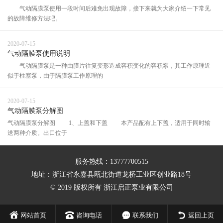
气动隔膜泵使用一段时间后难免出现故障，接下来就为大家介绍一下常见
的故障维修方法吧。
2020-07-15
气动隔膜泵使用说明
气动隔膜泵是一种由膜片往复变形造成容积变化的容积泵，其工作原理近
似于柱塞泵，由于隔膜泵工作原理的
2020-07-15
气动隔膜泵分解图
气动隔膜泵分解图 1、上盖和下盖 本产品配有上下盖，适用于同时输
送两种介质。出口位于
服务热线：13777700515
地址：浙江省永嘉县瓯北街道龙桥工业区创业路18号
© 2019 版权所有 浙江启正泵业有限公司
网站首页
咨询电话
联系我们
返回上页