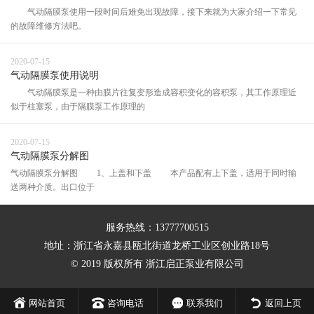
气动隔膜泵使用一段时间后难免出现故障，接下来就为大家介绍一下常见
的故障维修方法吧。
2020-07-15
气动隔膜泵使用说明
气动隔膜泵是一种由膜片往复变形造成容积变化的容积泵，其工作原理近
似于柱塞泵，由于隔膜泵工作原理的
2020-07-15
气动隔膜泵分解图
气动隔膜泵分解图 1、上盖和下盖 本产品配有上下盖，适用于同时输
送两种介质。出口位于
服务热线：13777700515
地址：浙江省永嘉县瓯北街道龙桥工业区创业路18号
© 2019 版权所有 浙江启正泵业有限公司
网站首页
咨询电话
联系我们
返回上页