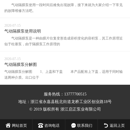
气动隔膜泵使用一段时间后难免出现故障，接下来就为大家介绍一下常见
的故障维修方法吧。
2020-07-15
气动隔膜泵使用说明
气动隔膜泵是一种由膜片往复变形造成容积变化的容积泵，其工作原理近
似于柱塞泵，由于隔膜泵工作原理的
2020-07-15
气动隔膜泵分解图
气动隔膜泵分解图 1、上盖和下盖 本产品配有上下盖，适用于同时输
送两种介质。出口位于
服务热线：13777700515
地址：浙江省永嘉县瓯北街道龙桥工业区创业路18号
© 2019 版权所有 浙江启正泵业有限公司
网站首页
咨询电话
联系我们
返回上页