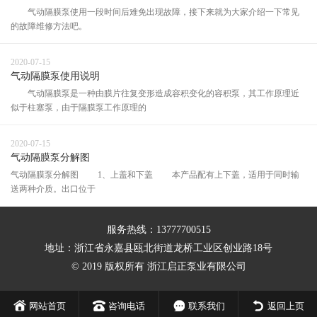
气动隔膜泵使用一段时间后难免出现故障，接下来就为大家介绍一下常见
的故障维修方法吧。
2020-07-15
气动隔膜泵使用说明
气动隔膜泵是一种由膜片往复变形造成容积变化的容积泵，其工作原理近
似于柱塞泵，由于隔膜泵工作原理的
2020-07-15
气动隔膜泵分解图
气动隔膜泵分解图 1、上盖和下盖 本产品配有上下盖，适用于同时输
送两种介质。出口位于
服务热线：13777700515
地址：浙江省永嘉县瓯北街道龙桥工业区创业路18号
© 2019 版权所有 浙江启正泵业有限公司
网站首页
咨询电话
联系我们
返回上页