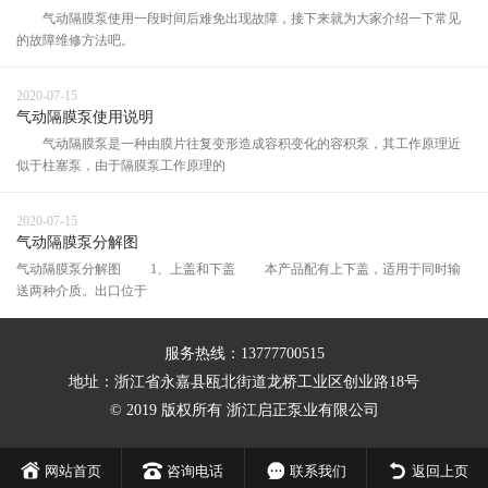
气动隔膜泵使用一段时间后难免出现故障，接下来就为大家介绍一下常见
的故障维修方法吧。
2020-07-15
气动隔膜泵使用说明
气动隔膜泵是一种由膜片往复变形造成容积变化的容积泵，其工作原理近
似于柱塞泵，由于隔膜泵工作原理的
2020-07-15
气动隔膜泵分解图
气动隔膜泵分解图 1、上盖和下盖 本产品配有上下盖，适用于同时输
送两种介质。出口位于
服务热线：13777700515
地址：浙江省永嘉县瓯北街道龙桥工业区创业路18号
© 2019 版权所有 浙江启正泵业有限公司
网站首页
咨询电话
联系我们
返回上页