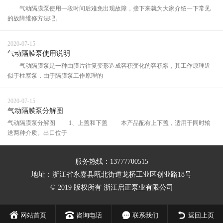
气动隔膜泵使用一段时间后难免出现故障，接下来就为大家介绍一下常见
的故障维修方法吧。
2020-07-15
气动隔膜泵使用说明
气动隔膜泵是一种由膜片往复变形造成容积变化的容积泵，其工作原理近
似于柱塞泵，由于隔膜泵工作原理的
2020-07-15
气动隔膜泵分解图
气动隔膜泵分解图 1、上盖和下盖 本产品配有上下盖，适用于同时输
送两种介质。出口位于
服务热线：13777700515
地址：浙江省永嘉县瓯北街道龙桥工业区创业路18号
© 2019 版权所有 浙江启正泵业有限公司
网站首页
咨询电话
联系我们
返回上页