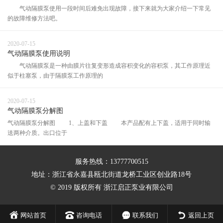
气动隔膜泵使用一段时间后难免出现故障，接下来就为大家介绍一下常见
的故障维修方法吧。
2020-07-15
气动隔膜泵使用说明
气动隔膜泵是一种由膜片往复变形造成容积变化的容积泵，其工作原理近
似于柱塞泵，由于隔膜泵工作原理的
2020-07-15
气动隔膜泵分解图
气动隔膜泵分解图 1、上盖和下盖 本产品配有上下盖，适用于同时输
送两种介质。出口位于
服务热线：13777700515
地址：浙江省永嘉县瓯北街道龙桥工业区创业路18号
© 2019 版权所有 浙江启正泵业有限公司
网站首页
咨询电话
联系我们
返回上页