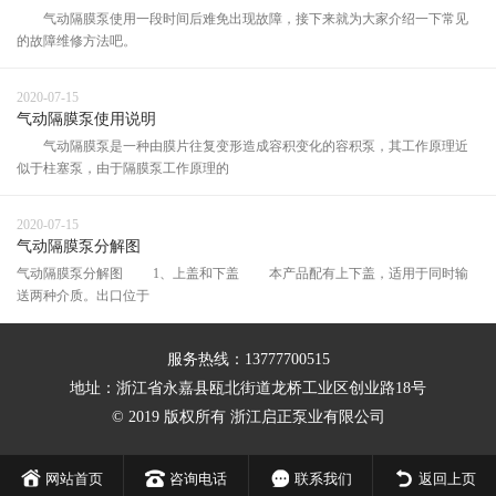
气动隔膜泵使用一段时间后难免出现故障，接下来就为大家介绍一下常见
的故障维修方法吧。
2020-07-15
气动隔膜泵使用说明
气动隔膜泵是一种由膜片往复变形造成容积变化的容积泵，其工作原理近
似于柱塞泵，由于隔膜泵工作原理的
2020-07-15
气动隔膜泵分解图
气动隔膜泵分解图 1、上盖和下盖 本产品配有上下盖，适用于同时输
送两种介质。出口位于
服务热线：13777700515
地址：浙江省永嘉县瓯北街道龙桥工业区创业路18号
© 2019 版权所有 浙江启正泵业有限公司
网站首页
咨询电话
联系我们
返回上页