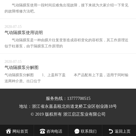
气动隔膜泵使用一段时间后难免出现故障，接下来就为大家介绍一下常见
的故障维修方法吧。
2020-07-15
气动隔膜泵使用说明
气动隔膜泵是一种由膜片往复变形造成容积变化的容积泵，其工作原理近
似于柱塞泵，由于隔膜泵工作原理的
2020-07-15
气动隔膜泵分解图
气动隔膜泵分解图 1、上盖和下盖 本产品配有上下盖，适用于同时输
送两种介质。出口位于
服务热线：13777700515
地址：浙江省永嘉县瓯北街道龙桥工业区创业路18号
© 2019 版权所有 浙江启正泵业有限公司
网站首页
咨询电话
联系我们
返回上页