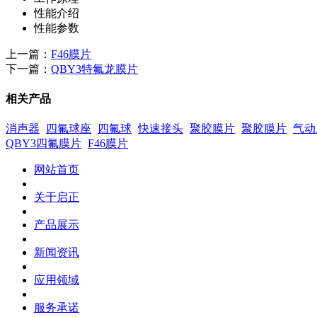
性能介绍
性能参数
上一篇：
F46膜片
下一篇：
QBY3特氟龙膜片
相关产品
消声器
四氟球座
四氟球
快速接头
聚胶膜片
聚胶膜片
气动
QBY3四氟膜片
F46膜片
网站首页
关于启正
产品展示
新闻资讯
应用领域
服务承诺