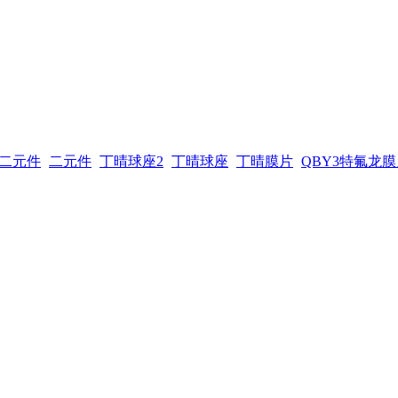
二元件
二元件
丁晴球座2
丁晴球座
丁晴膜片
QBY3特氟龙