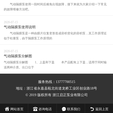
气动隔膜泵使用一段时间后难免出现故障，接下来就为大家介绍一下常见
的故障维修方法吧。
2020-07-15
气动隔膜泵使用说明
气动隔膜泵是一种由膜片往复变形造成容积变化的容积泵，其工作原理近
似于柱塞泵，由于隔膜泵工作原理的
2020-07-15
气动隔膜泵分解图
气动隔膜泵分解图 1、上盖和下盖 本产品配有上下盖，适用于同时输
送两种介质。出口位于
服务热线：13777700515
地址：浙江省永嘉县瓯北街道龙桥工业区创业路18号
© 2019 版权所有 浙江启正泵业有限公司
网站首页
咨询电话
联系我们
返回上页